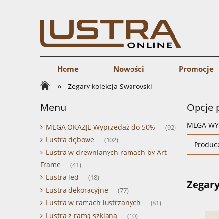
Home
Nowości
Promocje
»
Zegary kolekcja Swarovski
Menu
Opcje 
MEGA WY
MEGA OKAZJE Wyprzedaż do 50%
(92)
Lustra dębowe
(102)
Produce
Lustra w drewnianych ramach by Art
Frame
(41)
Lustra led
(18)
Zegary
Lustra dekoracyjne
(77)
Lustra w ramach lustrzanych
(81)
Lustra z ramą szklaną
(10)