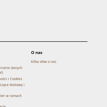
O nas
Kilka słów o nas
chronie danych
DO
ności i Cookies
czące dostawy i
ster w ramach
acje