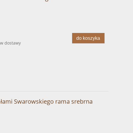
do koszyka
ów dostawy
tałami Swarowskiego rama srebrna