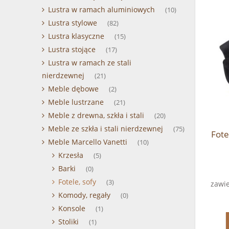
Lustra w ramach aluminiowych
(10)
Lustra stylowe
(82)
Lustra klasyczne
(15)
Lustra stojące
(17)
Lustra w ramach ze stali
nierdzewnej
(21)
Meble dębowe
(2)
Meble lustrzane
(21)
Meble z drewna, szkła i stali
(20)
Meble ze szkła i stali nierdzewnej
(75)
Fote
Meble Marcello Vanetti
(10)
Krzesła
(5)
Barki
(0)
Fotele, sofy
(3)
zawie
Komody, regały
(0)
Konsole
(1)
Stoliki
(1)