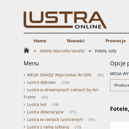
Home
Nowości
Promocje
»
»
Meble Marcello Vanetti
Fotele, sofy
Menu
Opcje 
MEGA WY
MEGA OKAZJE Wyprzedaż do 50%
(92)
Lustra dębowe
(102)
Produce
Lustra w drewnianych ramach by Art
Frame
(41)
Lustra led
(18)
Fotele
Lustra dekoracyjne
(77)
Lustra w ramach lustrzanych
(81)
Lustra z ramą szklaną
(10)