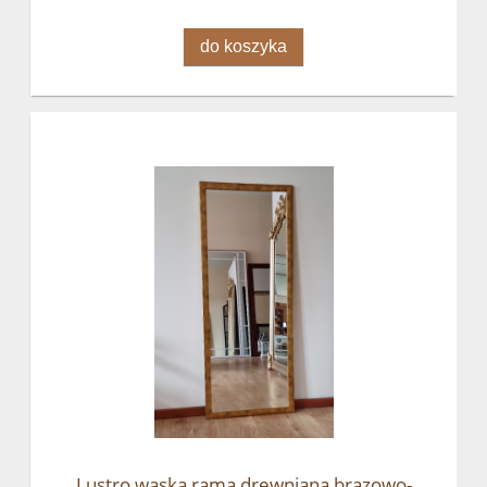
do koszyka
Lustro wąska rama drewniana brązowo-