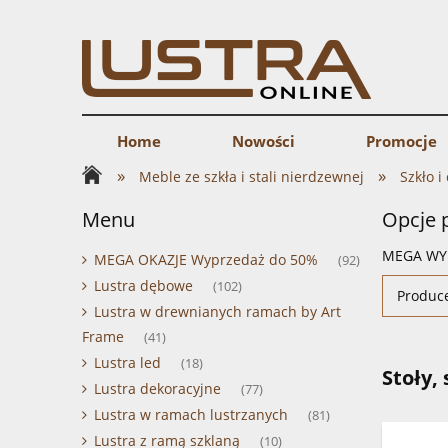
Home
Nowości
Promocje
»
»
Meble ze szkła i stali nierdzewnej
Szkło i
Menu
Opcje 
MEGA WY
MEGA OKAZJE Wyprzedaż do 50%
(92)
Lustra dębowe
(102)
Produce
Lustra w drewnianych ramach by Art
Frame
(41)
Lustra led
(18)
Stoły,
Lustra dekoracyjne
(77)
Lustra w ramach lustrzanych
(81)
Lustra z ramą szklaną
(10)